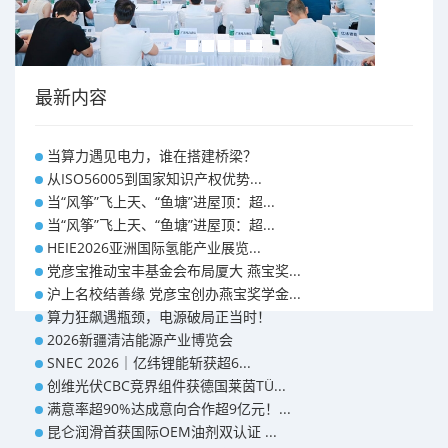
最新内容
当算力遇见电力，谁在搭建桥梁？
从ISO56005到国家知识产权优势...
当“风筝”飞上天、“鱼塘”进屋顶：超...
当“风筝”飞上天、“鱼塘”进屋顶：超...
HEIE2026亚洲国际氢能产业展览...
党彦宝推动宝丰基金会布局厦大 燕宝奖...
沪上名校结善缘 党彦宝创办燕宝奖学金...
算力狂飙遇瓶颈，电源破局正当时！
2026新疆清洁能源产业博览会
SNEC 2026｜亿纬锂能斩获超6...
创维光伏CBC竞界组件获德国莱茵TÜ...
满意率超90%达成意向合作超9亿元！...
​昆仑润滑首获国际OEM油剂双认证 ...