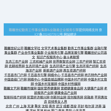
瞻瞩世纪
勤务工作事业集群
&
业融易
企业服务引擎
提供网络支持
京
ICP备2024077612号
网站统计
瞻瞩世纪公司
瞻瞩文学社
文学艺术事业集群
勤务工作事业集群
业融引擎
事业集群
产业合作事业集群
企业服务引擎
品牌发展引擎
瞻瞩世纪公司高
文
知识产权服务中心
奋斗者联盟
生态三农产业网
三农机械产业网
世界数智农业网
三农产经网
智汇农资
网
农耕视界网
生态环境产业网
生态环境产业引擎
生态环境产经网
生态
海洋产业网
新能源产业网
再生资源产经网
千百县市门户网
千百县市引擎
网络中心
千百县市产经网
地方特色产业网
中国县级门户网
网络中心
中国县域品牌网
中国乡村产经网
中国乡村文旅
网
中国乡村发展网
中国乡村传媒网
瞻瞩文艺网
瞻瞩传媒网
国民营养健康网
富硒健康食品网
大健康产业网
老
龄服务产业网
健康食品产业网
智能科技产经网
民营经济振兴网
创新创业网
双创服务网
房融易
芊容惠妆
造
双倾秀女人界
北京
广州
上海
天津
重庆
沈阳
南京
武汉
成都
西安
开封
哈尔滨
济南
淄
博
滨州
芜湖
杭州
厦门
南充
贵阳
山东高青