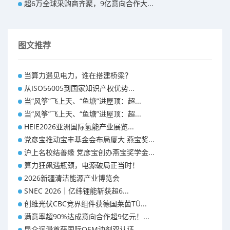
超6万全球采购商齐聚，9亿意向合作大...
图文推荐
当算力遇见电力，谁在搭建桥梁？
从ISO56005到国家知识产权优势...
当“风筝”飞上天、“鱼塘”进屋顶：超...
当“风筝”飞上天、“鱼塘”进屋顶：超...
HEIE2026亚洲国际氢能产业展览...
党彦宝推动宝丰基金会布局厦大 燕宝奖...
沪上名校结善缘 党彦宝创办燕宝奖学金...
算力狂飙遇瓶颈，电源破局正当时！
2026新疆清洁能源产业博览会
SNEC 2026｜亿纬锂能斩获超6...
创维光伏CBC竞界组件获德国莱茵TÜ...
满意率超90%达成意向合作超9亿元！...
​昆仑润滑首获国际OEM油剂双认证 ...