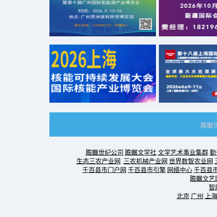
瞻瞩
瞻瞩世纪公司
瞻瞩文学社
文学艺术事业集群
勤
生态三农产业网
三农机械产业网
世界数智农业网
千百县市门户网
千百县市引擎
网络中心
千百县
瞻瞩文艺
智
北京
广州
上