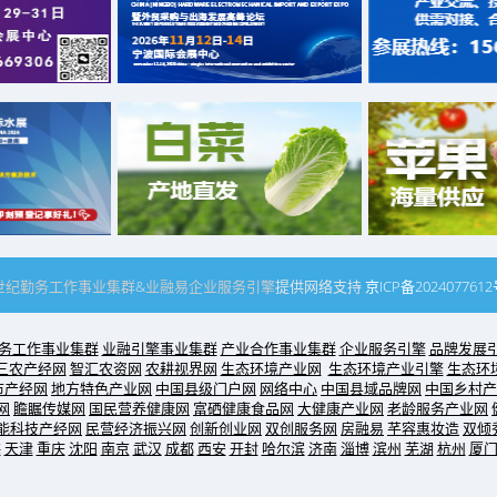
世纪
勤务工作事业集群
&
业融易
企业服务引擎
提供网络支持
京ICP备202407761
务工作事业集群
业融引擎事业集群
产业合作事业集群
企业服务引擎
品牌发展
三农产经网
智汇农资网
农耕视界网
生态环境产业网
生态环境产业引擎
生态环
市产经网
地方特色产业网
中国县级门户网
网络中心
中国县域品牌网
中国乡村产
网
瞻瞩传媒网
国民营养健康网
富硒健康食品网
大健康产业网
老龄服务产业网
能科技产经网
民营经济振兴网
创新创业网
双创服务网
房融易
芊容惠妆造
双倾
海
天津
重庆
沈阳
南京
武汉
成都
西安
开封
哈尔滨
济南
淄博
滨州
芜湖
杭州
厦