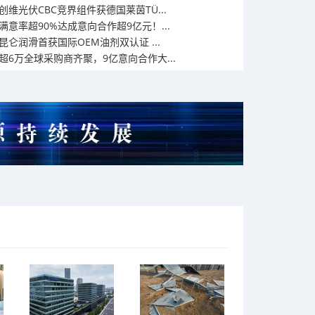
创维光伏CBC竞界组件获德国莱茵TÜ...
满意率超90%达成意向合作超9亿元！...
​昆仑润滑首获国际OEM油剂双认证 ...
超6万全球采购商齐聚，9亿意向合作大...