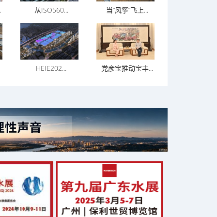
.
从ISO560...
当“风筝”飞上...
HEIE202...
党彦宝推动宝丰...