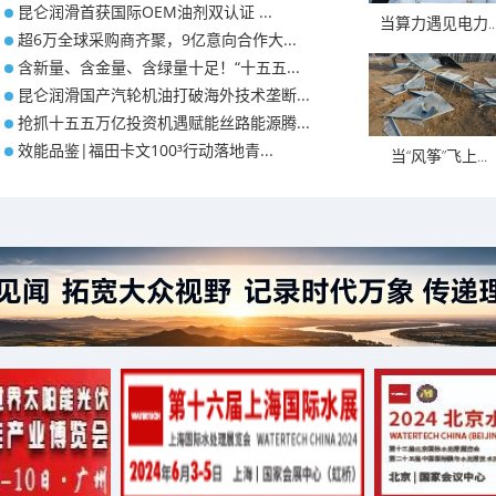
​昆仑润滑首获国际OEM油剂双认证 ...
当算力遇见电力..
超6万全球采购商齐聚，9亿意向合作大...
含新量、含金量、含绿量十足！“十五五...
昆仑润滑国产汽轮机油打破海外技术垄断...
抢抓十五五万亿投资机遇赋能丝路能源腾...
效能品鉴|福田卡文100³行动落地青...
当“风筝”飞上...