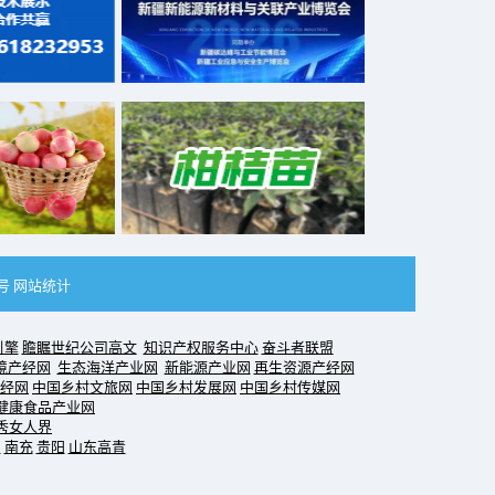
2号
网站统计
引擎
瞻瞩世纪公司高文
知识产权服务中心
奋斗者联盟
境产经网
生态海洋产业网
新能源产业网
再生资源产经网
经网
中国乡村文旅网
中国乡村发展网
中国乡村传媒网
健康食品产业网
秀女人界
门
南充
贵阳
山东高青