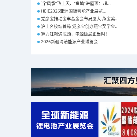
当“风筝”飞上天、“鱼塘”进屋顶：超...
HEIE2026亚洲国际氢能产业展览...
党彦宝推动宝丰基金会布局厦大 燕宝奖...
沪上名校结善缘 党彦宝创办燕宝奖学金...
算力狂飙遇瓶颈，电源破局正当时！
2026新疆清洁能源产业博览会