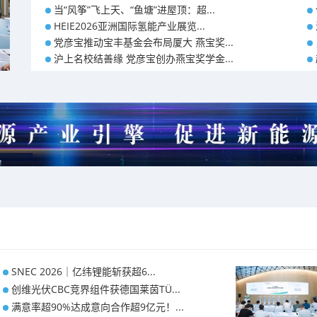
当“风筝”飞上天、“鱼塘”进屋顶：超...
HEIE2026亚洲国际氢能产业展览...
党彦宝推动宝丰基金会布局厦大 燕宝奖...
沪上名校结善缘 党彦宝创办燕宝奖学金...
SNEC 2026｜亿纬锂能斩获超6...
创维光伏CBC竞界组件获德国莱茵TÜ...
满意率超90%达成意向合作超9亿元！...