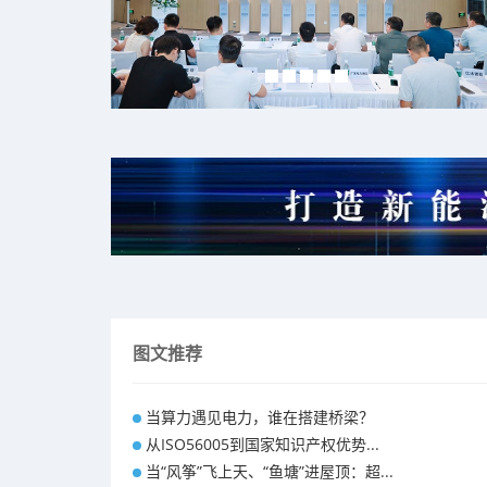
图文推荐
当算力遇见电力，谁在搭建桥梁？
从ISO56005到国家知识产权优势...
当“风筝”飞上天、“鱼塘”进屋顶：超...