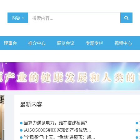
内容
理事会
推介中心
展览会议
专题专栏
视频中心
最新内容
当算力遇见电力，谁在搭建桥梁？
从ISO56005到国家知识产权优势...
当“风筝”飞上天、“鱼塘”进屋顶：超...