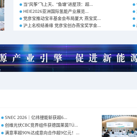
当“风筝”飞上天、“鱼塘”进屋顶：超...
HEIE2026亚洲国际氢能产业展览...
党彦宝推动宝丰基金会布局厦大 燕宝奖...
沪上名校结善缘 党彦宝创办燕宝奖学金...
SNEC 2026｜亿纬锂能斩获超6...
创维光伏CBC竞界组件获德国莱茵TÜ...
满意率超90%达成意向合作超9亿元！...