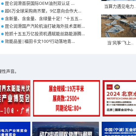
​昆仑润滑首获国际OEM油剂双认证 ...
当算力遇见电力..
超6万全球采购商齐聚，9亿意向合作大...
含新量、含金量、含绿量十足！“十五五...
昆仑润滑国产汽轮机油打破海外技术垄断...
抢抓十五五万亿投资机遇赋能丝路能源腾...
效能品鉴|福田卡文100³行动落地青...
当“风筝”飞上...