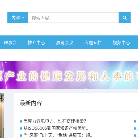
内容
理事会
推介中心
展览会议
专题专栏
视频中心
最新内容
当算力遇见电力，谁在搭建桥梁？
从ISO56005到国家知识产权优势...
当“风筝”飞上天、“鱼塘”进屋顶：超...