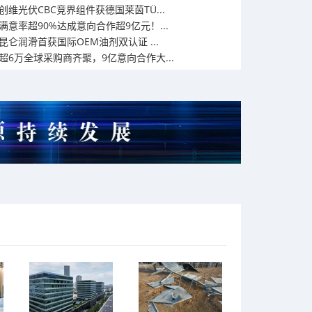
创维光伏CBC竞界组件获德国莱茵TÜ...
满意率超90%达成意向合作超9亿元！...
​昆仑润滑首获国际OEM油剂双认证 ...
超6万全球采购商齐聚，9亿意向合作大...