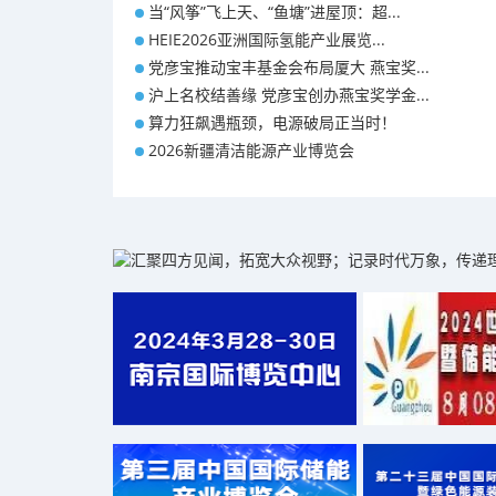
当“风筝”飞上天、“鱼塘”进屋顶：超...
HEIE2026亚洲国际氢能产业展览...
党彦宝推动宝丰基金会布局厦大 燕宝奖...
沪上名校结善缘 党彦宝创办燕宝奖学金...
算力狂飙遇瓶颈，电源破局正当时！
2026新疆清洁能源产业博览会