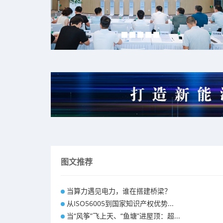
图文推荐
当算力遇见电力，谁在搭建桥梁？
从ISO56005到国家知识产权优势...
当“风筝”飞上天、“鱼塘”进屋顶：超...